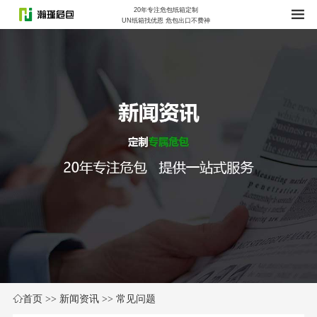
20年专注危包纸箱定制
UN纸箱找优恩 危包出口不费神
首页
>>
新闻资讯
>>
常见问题