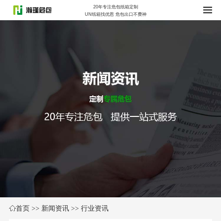
20年专注危包纸箱定制
UN纸箱找优恩 危包出口不费神
首页
>>
新闻资讯
>>
行业资讯