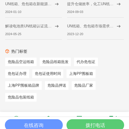
UN纸箱、危包箱在新能源领域的应用前景
提升仓储效率，化工UN纸箱的堆叠与保护策略
2024-01-10
2024-09-03
解读电池类UN纸箱认证流程 确保电池产品安全合规
UN纸箱、危包箱市场需求持续增长，产业链协同发展助力行业繁荣
2024-05-25
2023-12-20
热门标签
危险品空运纸箱
危险品纸箱批发
代办危包证
危包证办理
危包证使用时间
上海PP围板箱
上海PP围板箱品牌
危险品押送
危险品厂家
危险品包装纸箱
在线咨询
拨打电话
咨询电话
产品中心
关于瀚瑾
在线咨询