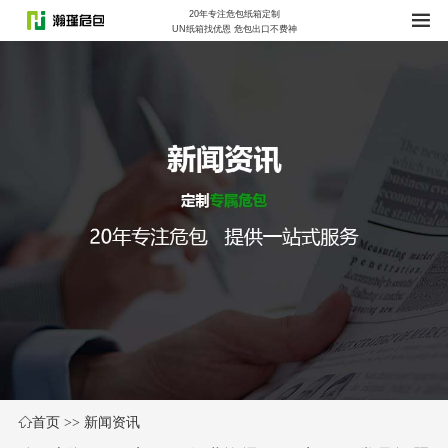
20年专注危包纸箱定制
UN纸箱找优恩 危包出口不费神
首页
>>
新闻资讯